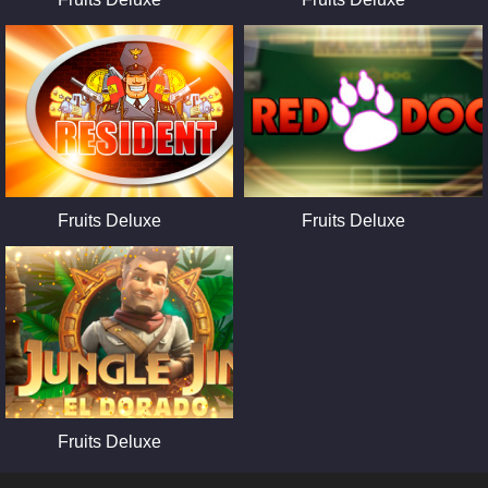
Fruits Deluxe
Fruits Deluxe
Fruits Deluxe